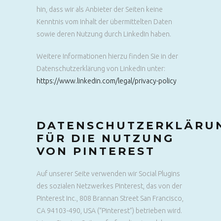
hin, dass wir als Anbieter der Seiten keine
Kenntnis vom Inhalt der übermittelten Daten
sowie deren Nutzung durch LinkedIn haben.
Weitere Informationen hierzu finden Sie in der
Datenschutzerklärung von LinkedIn unter:
https://www.linkedin.com/legal/privacy-policy
DATENSCHUTZERKLÄRU
FÜR DIE NUTZUNG
VON PINTEREST
Auf unserer Seite verwenden wir Social Plugins
des sozialen Netzwerkes Pinterest, das von der
Pinterest Inc., 808 Brannan Street San Francisco,
CA 94103-490, USA (“Pinterest”) betrieben wird.