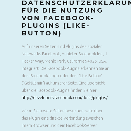
DATENSCHUTZERKLÄRU
FÜR DIE NUTZUNG
VON FACEBOOK-
PLUGINS (LIKE-
BUTTON)
Auf unseren Seiten sind Plugins des sozialen
Netzwerks Facebook, Anbieter Facebook Inc., 1
Hacker Way, Menlo Park, California 94025, USA,
integriert. Die Facebook-Plugins erkennen Sie an
dem Facebook-Logo oder dem “Like-Button”
(“Gefällt mir”) auf unserer Seite. Eine übersicht
über die Facebook-Plugins finden Sie hier:
http://developers.facebook.com/docs/plugins/
.
Wenn Sie unsere Seiten besuchen, wird über
das Plugin eine direkte Verbindung zwischen
Ihrem Browser und dem Facebook-Server