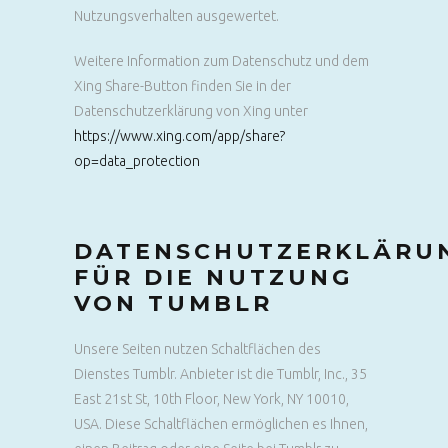
Nutzungsverhalten ausgewertet.
Weitere Information zum Datenschutz und dem
Xing Share-Button finden Sie in der
Datenschutzerklärung von Xing unter
https://www.xing.com/app/share?
op=data_protection
DATENSCHUTZERKLÄRU
FÜR DIE NUTZUNG
VON TUMBLR
Unsere Seiten nutzen Schaltflächen des
Dienstes Tumblr. Anbieter ist die Tumblr, Inc., 35
East 21st St, 10th Floor, New York, NY 10010,
USA. Diese Schaltflächen ermöglichen es Ihnen,